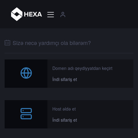
Sizə necə yardımçı ola bilərəm?
Domen adı qeydiyyatdan keçirt
İndi sifariş et
Host əldə et
İndi sifariş et