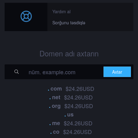
Yardım al
Sorğunu təsdiqlə
Domen adı axtarın
.
com
$24.26USD
.
net
$24.26USD
.
org
$24.26USD
.
us
.
me
$24.26USD
.
co
$24.26USD