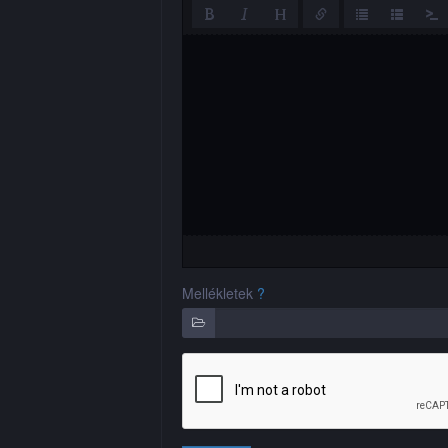
Mellékletek
?