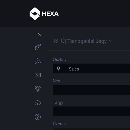
Új Támogatási Jegy
Osztály
Név
Tárgy
Üzenet