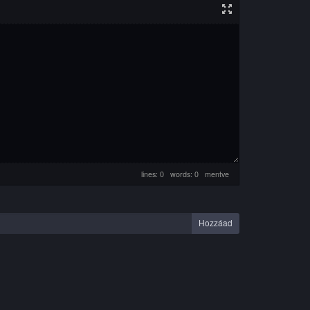
lines: 0 words: 0
mentve
Hozzáad