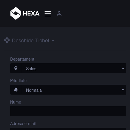
Deschide Tichet
Departament
Prioritate
Nume
Adresa e-mail