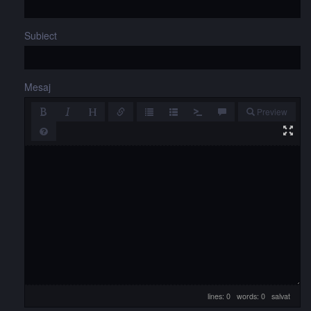
Subiect
Mesaj
Preview
lines: 0 words: 0
salvat