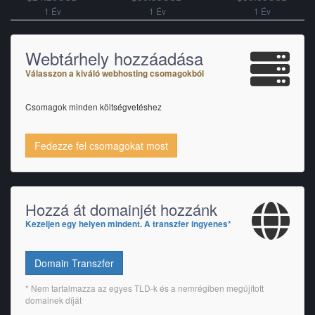
1 Év
1 Év
1 Év
Webtárhely hozzáadása
Válasszon a kiváló webhosting csomagokból
Csomagok minden költségvetéshez
Fedezze fel csomagokat most
Hozzá át domainjét hozzánk
Kezeljen egy helyen mindent. A transzfer ingyenes*
Domain Transzfer
* Nem tartalmazza az egyes TLD-k és a nemrégiben megújított
domainek díját