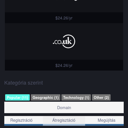
$24.26/yr
$24.26/yr
Kategória szerint
Popular (11)
Geographic (1)
Technology (1)
Other (2)
Domain
Regisztráció
Átregisztáció
Megújítás