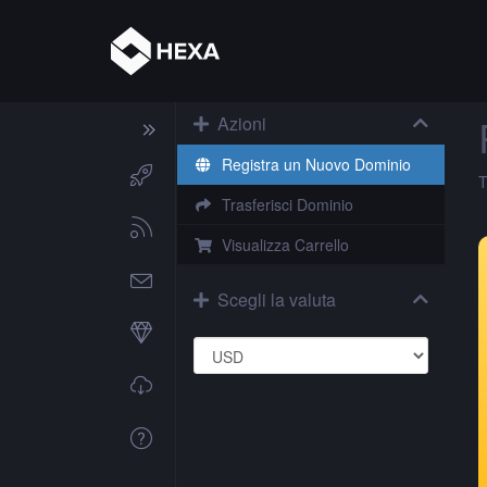
Azioni
Registra un Nuovo Dominio
T
Trasferisci Dominio
Visualizza Carrello
Scegli la valuta