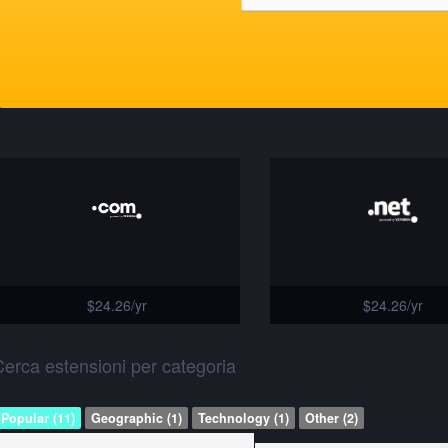
$24.26/yr
$24.26/yr
erca estensioni per categoria
Popular (11)
Geographic (1)
Technology (1)
Other (2)