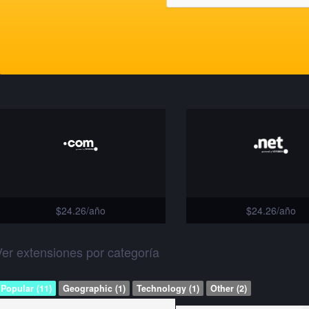
$24.26/año
$24.26/año
er extensiones por categoría
Popular (11)
Geographic (1)
Technology (1)
Other (2)