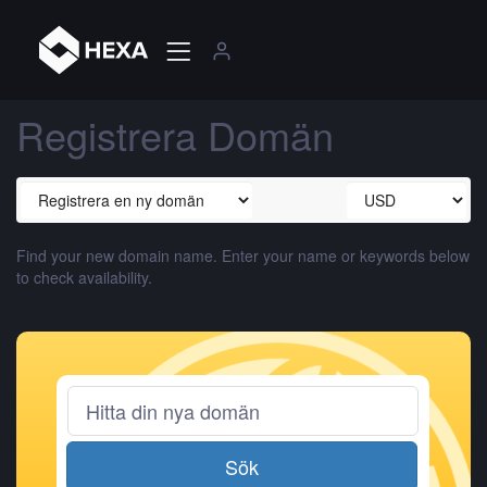
Registrera Domän
Find your new domain name. Enter your name or keywords below
to check availability.
Sök