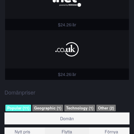
$24.26/år
$24.26/år
Domänpriser
Popular (11)
Geographic (1)
Technology (1)
Other (2)
Domän
Nytt pris
Flytta
Förnya