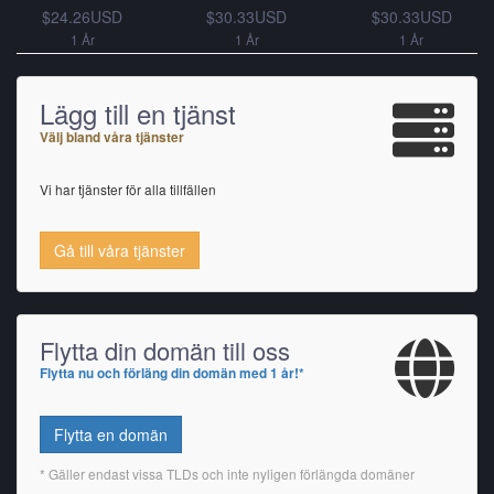
$24.26USD
$30.33USD
$30.33USD
1 År
1 År
1 År
Lägg till en tjänst
Välj bland våra tjänster
Vi har tjänster för alla tillfällen
Gå till våra tjänster
Flytta din domän till oss
Flytta nu och förläng din domän med 1 år!*
Flytta en domän
* Gäller endast vissa TLDs och inte nyligen förlängda domäner