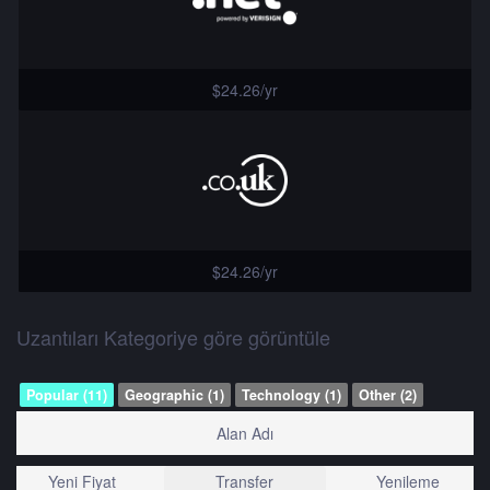
$24.26/yr
$24.26/yr
Uzantıları Kategoriye göre görüntüle
Popular (11)
Geographic (1)
Technology (1)
Other (2)
Alan Adı
Yeni Fiyat
Transfer
Yenileme