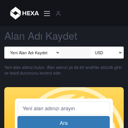
Alan Adı Kaydet
Yeni alan adınızı bulun. Alan adınızı ya da bir anahtar sözcük girin
ve tescil durumunu kontrol edin.
Ara