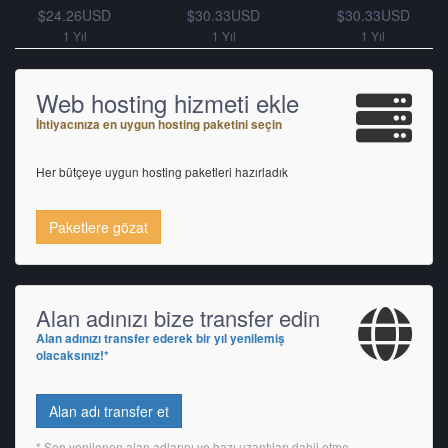
$24.26USD
$30.33USD
$30.33USD
1 Yıl
1 Yıl
1 Yıl
Web hosting hizmeti ekle
İhtiyacınıza en uygun hosting paketini seçin
Her bütçeye uygun hosting paketleri hazırladık
Paketlere gözat
Alan adınızı bize transfer edin
Alan adınızı transfer ederek bir yıl yenilemiş
olacaksınız!*
Alan adı transfer et
* Son yenilenen alan adlarını ve bazı uzantıları dahil etme