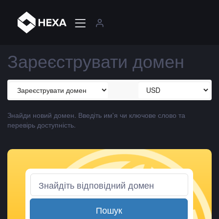
Зареєструвати домен
Знайди новий домен. Введіть им'я чи ключове слово та
перевірь доступність.
Пошук