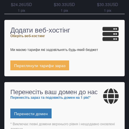
$24.26USD
$30.33USD
$30.33USD
1 рік
1 рік
1 рік
Додати веб-хостінг
Оберіть веб-хостинг
Ми маємо тарифи які задовільнять будь-який бюджет
Переглянути тарифи зараз
Перенесіть ваш домен до нас
Перенесіть зараз та подовжіть домен на 1 рік!*
Перенести домен
* Виключає певні домени верхнього рівня і нещодавно оновлені
домени