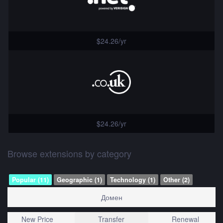
$24.26/yr
$24.26/yr
Browse extensions by category
Popular (11)
Geographic (1)
Technology (1)
Other (2)
Домен
New Price
Transfer
Renewal