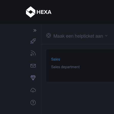
Maak een helpticket aan
Sales
Sales department