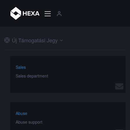
Új Támogatási Jegy
Sales
Sales department
Abuse
Abuse support