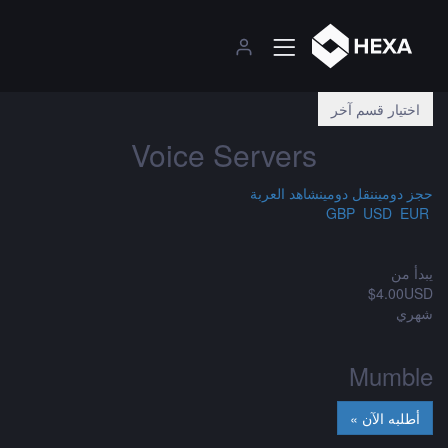
اختيار قسم آخر
Voice Servers
حجز دومين
نقل دومين
شاهد العربة
USD
EUR
GBP
يبدأ من
$4.00USD
شهري
Mumble