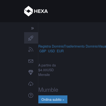
Registra Dominio
Trasferimento Dominio
Visua
GBP
USD
EUR
A partire da
$4.00USD
Mensile
Mumble