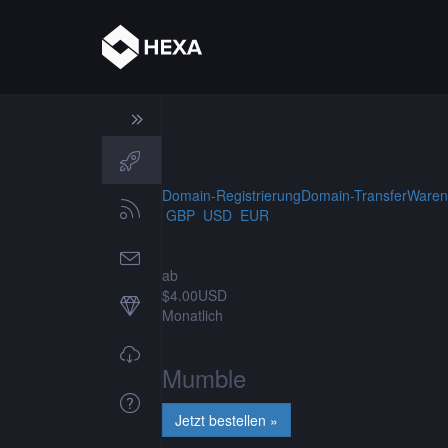
Domain-Registrierung
Domain-Transfer
Waren
GBP
USD
EUR
ab
$4.00USD
Monatlich
Mumble