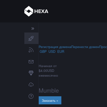
Регистрация домена
Перенести домен
Прос
GBP
USD
EUR
Начиная от
$4.00USD
ежемесячно
Mumble