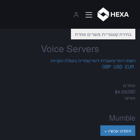
בחירת קטגוריית מוצרים אחרת
Voice Servers
רשמו דומיין
העברת דומיין
צפייה בעגלת הקניות
USD
EUR
GBP
החל מ
$4.00USD
חודשי
Mumble